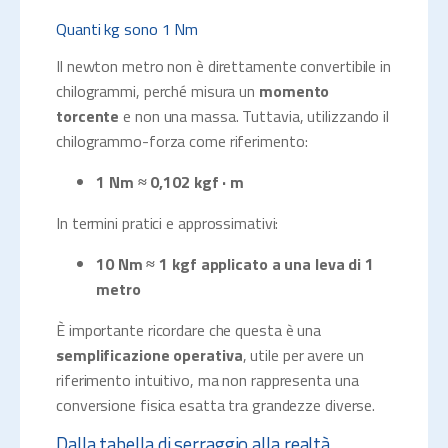
Quanti kg sono 1 Nm
Il newton metro non è direttamente convertibile in
chilogrammi, perché misura un
momento
torcente
e non una massa. Tuttavia, utilizzando il
chilogrammo-forza come riferimento:
1 Nm ≈ 0,102 kgf · m
In termini pratici e approssimativi:
10 Nm ≈ 1 kgf applicato a una leva di 1
metro
È importante ricordare che questa è una
semplificazione operativa
, utile per avere un
riferimento intuitivo, ma non rappresenta una
conversione fisica esatta tra grandezze diverse.
Dalla tabella di serraggio alla realtà