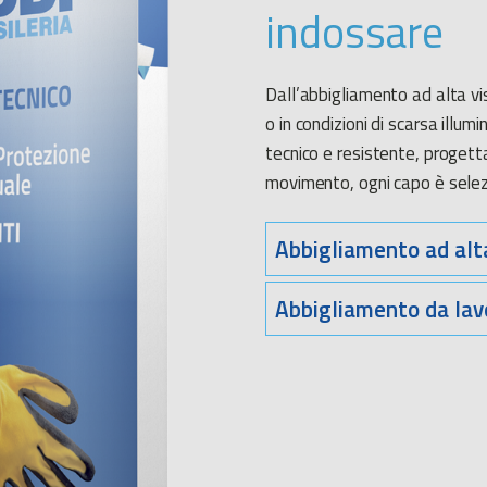
indossare
Dall’abbigliamento ad alta visi
o in condizioni di scarsa illum
tecnico e resistente, progett
movimento, ogni capo è selez
Abbigliamento ad alta
Disponiamo di un’ampia gamma
Abbigliamento da lav
visibilità
come parka o giacca
l’assortimento, pantaloni e t-
Forniamo
abbigliamento da
tuta in cotone Massaua. Disponi
cotone o antiacido. Per setto
gamma di articoli monouso (tu
norme europee in materia di 