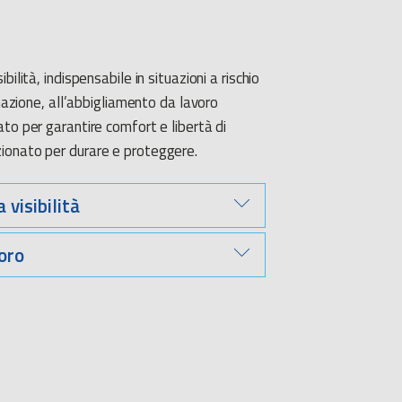
bilità, indispensabile in situazioni a rischio
inazione, all’abbigliamento da lavoro
ato per garantire comfort e libertà di
ionato per durare e proteggere.
 visibilità
 di modelli di
abbigliamento ad alta
oro
 antipioggia o antivento. Completano
shirt
 lavoro
come giacca, pantaloni, salopette o
bilità di camice in Terital, grembiuli in
ri specifici, abbiamo selezionato una
te, cuffia, guanti) che rispondono alle
protezione (contro, ad esempio, agenti