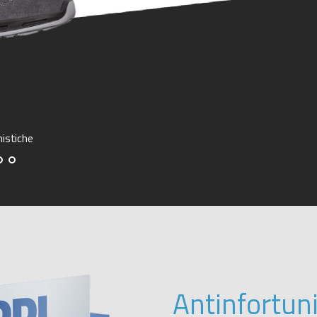
Protezione mani
nistiche
Antinfortuni