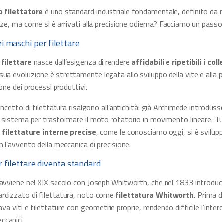
o
filettatore
è uno standard industriale fondamentale, definito da
nze, ma come si è arrivati alla precisione odierna? Facciamo un passo
i maschi per filettare
filettare
nasce dall’esigenza di rendere
affidabili e ripetibili i co
 sua evoluzione è strettamente legata allo sviluppo della vite e alla 
ione dei processi produttivi.
oncetto di filettatura risalgono all’antichità: già Archimede introdusse 
 sistema per trasformare il moto rotatorio in movimento lineare. Tu
i
filettature interne precise
, come le conosciamo oggi, si è svilup
n l’avvento della meccanica di precisione.
r filettare diventa standard
 avviene nel XIX secolo con Joseph Whitworth, che nel 1833 introduce
rdizzato di filettatura, noto come
filettatura Whitworth
. Prima d
ava viti e filettature con geometrie proprie, rendendo difficile l’inter
canici.