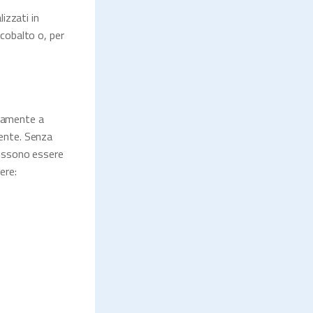
izzati in
 cobalto o, per
ivamente a
tente. Senza
 possono essere
ere: