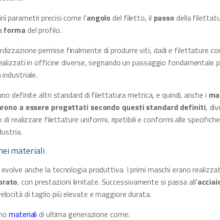
ì parametri precisi come l'
angolo
del filetto, il
passo
della filettatu
a
forma
del profilo.
izzazione permise finalmente di produrre viti, dadi e filettature com
ealizzati in officine diverse, segnando un passaggio fondamentale p
 industriale.
no definite altri standard di filettatura metrica, e quindi, anche i
ma
iarono a essere progettati secondo questi standard definiti
, di
o di realizzare filettature uniformi, ripetibili e conformi alle specifich
dustria.
ei materiali
evolve anche la tecnologia produttiva. I primi maschi erano realizzat
prato
, con prestazioni limitate. Successivamente si passa all’
acciai
locità di taglio più elevate e maggiore durata.
ano
materiali
di ultima generazione come: