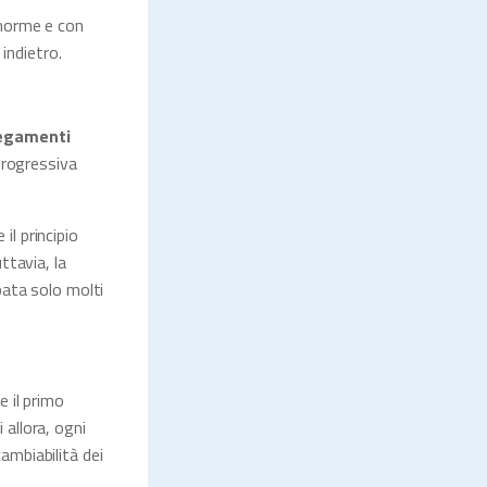
 norme e con
 indietro.
llegamenti
progressiva
il principio
ttavia, la
pata solo molti
 il primo
i allora, ogni
cambiabilità dei