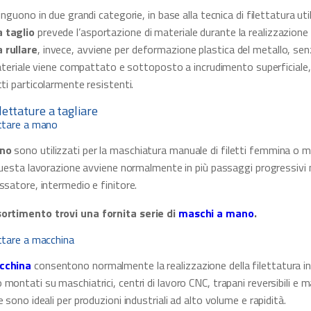
inguono in due grandi categorie, in base alla tecnica di filettatura uti
a taglio
prevede l’asportazione di materiale durante la realizzazione d
 rullare
, invece, avviene per deformazione plastica del metallo, se
 materiale viene compattato e sottoposto a incrudimento superficiale
tti particolarmente resistenti.
lettature a tagliare
ettare a mano
no
sono utilizzati per la maschiatura manuale di filetti femmina o 
 Questa lavorazione avviene normalmente in più passaggi progressivi
ssatore, intermedio e finitore.
ortimento trovi una fornita serie di
maschi a mano
.
ettare a macchina
cchina
consentono normalmente la realizzazione della filettatura in 
montati su maschiatrici, centri di lavoro CNC, trapani reversibili e m
 sono ideali per produzioni industriali ad alto volume e rapidità.