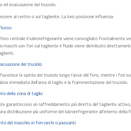
 ed evacuazione del truciolo.
essere al centro o sul tagliente. La loro posizione influenza:
 flusso
foro centrale il lubrorefrigerante viene convogliato frontalmente ve
i maschi con fori sul tagliente il fluido viene distribuito direttament
aglienti.
vacuazione del truciolo
 favorisce la spinta del truciolo lungo l’asse del foro, mentre i fori su
ulizia immediata dell’area di taglio e la frammentazione del truciolo.
o della zona di taglio
iente garantiscono un raffreddamento più diretto del tagliente attivo,
na distribuzione più uniforme del lubrorefrigerante all’interno della f
o del maschio in fori ciechi o passanti