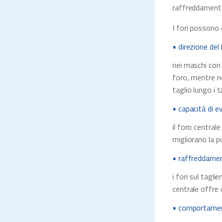
raffreddamento
I fori possono 
• direzione del
nei maschi con 
foro, mentre ne
taglio lungo i t
• capacità di e
il foro centrale
migliorano la p
• raffreddament
i fori sul tagl
centrale offre u
• comportament