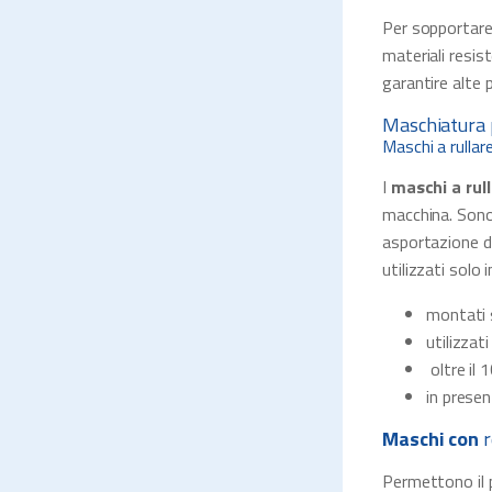
Per sopportare
materiali resist
garantire alte p
Maschiatura 
Maschi a rullar
I
maschi a rul
macchina. Sono 
asportazione di
utilizzati solo 
montati 
utilizzat
oltre il 
in presen
Maschi con
r
Permettono il p