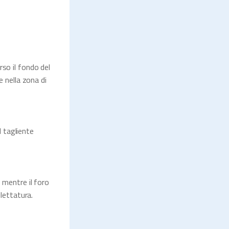
rso il fondo del
e nella zona di
l tagliente
 mentre il foro
ilettatura.