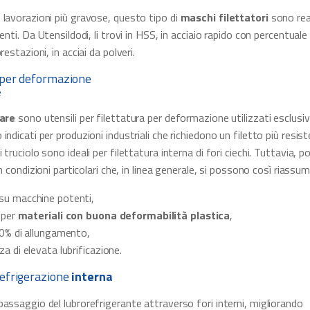
 lavorazioni più gravose, questo tipo di
maschi filettatori
sono real
enti. Da Utensildodi, li trovi in HSS, in acciaio rapido con percentuale
restazioni, in acciai da polveri.
per deformazione
e
lare
sono utensili per filettatura per deformazione utilizzati esclus
indicati per produzioni industriali che richiedono un filetto più resis
 truciolo sono ideali per filettatura interna di fori ciechi. Tuttavia,
in condizioni particolari che, in linea generale, si possono così riassum
su macchine potenti,
i per
materiali con buona deformabilità plastica
,
10% di allungamento,
za di elevata lubrificazione.
efrigerazione
interna
assaggio del lubrorefrigerante attraverso fori interni, migliorando