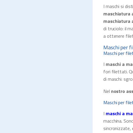
I maschi si dist
maschiatura 
maschiatura a
di truciolo: il
a ottenere file
Maschi per fi
Maschi per fil
I
maschi a ma
fori filettati.
di maschi: sgro
Nel
nostro ass
Maschi per fil
I
maschi a ma
macchina. Sono 
sincronizzate, e