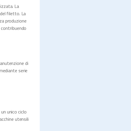
lizzata. La
el filetto. La
nza produzione
, contribuendo
manutenzione di
 mediante serie
un unico ciclo
acchine utensili