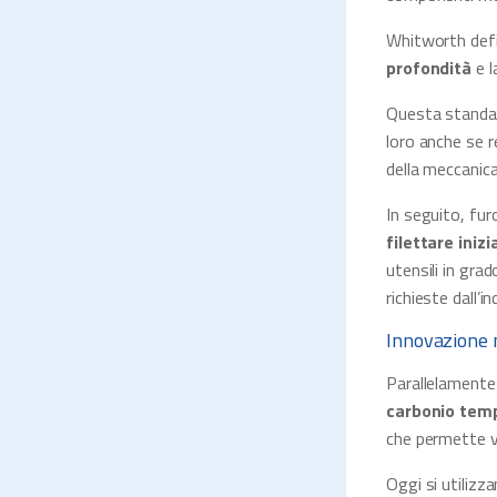
Whitworth defin
profondità
e l
Questa standard
loro anche se r
della meccanica
In seguito, furo
filettare iniz
utensili in grad
richieste dall’in
Innovazione n
Parallelamente 
carbonio tem
che permette ve
Oggi si utilizz