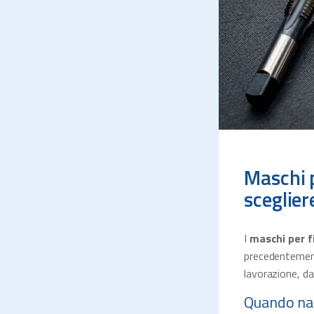
Maschi p
sceglier
I
maschi per f
precedentement
lavorazione, da
Quando nas