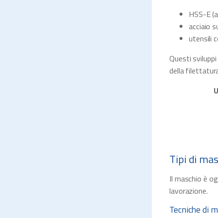
HSS-E (ac
acciaio s
utensili 
Questi sviluppi
della filettatur
U
Tipi di mas
Il maschio è o
lavorazione.
Tecniche di m