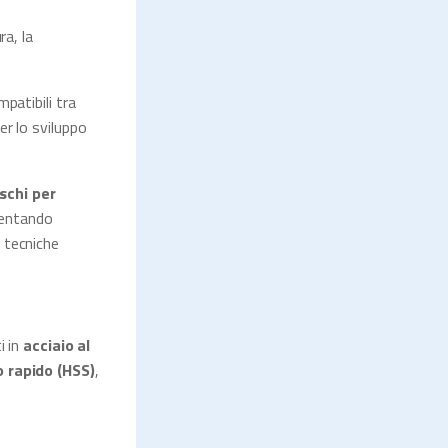
ra, la
patibili tra
er lo sviluppo
schi per
ventando
e tecniche
i in
acciaio al
o rapido (HSS)
,