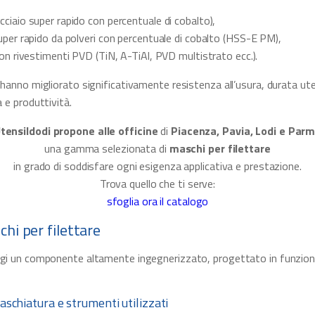
ciaio super rapido con percentuale di cobalto),
uper rapido da polveri con percentuale di cobalto (HSS-E PM),
con rivestimenti PVD (TiN, A-TiAl, PVD multistrato ecc.).
 hanno migliorato significativamente resistenza all’usura, durata uten
a e produttività.
tensildodi propone alle officine
di
Piacenza, Pavia, Lodi e Par
una gamma selezionata di
maschi per filettare
in grado di soddisfare ogni esigenza applicativa e prestazione.
Trova quello che ti serve:
sfoglia ora il catalogo
chi per filettare
ggi un componente altamente ingegnerizzato, progettato in funzion
aschiatura e strumenti utilizzati