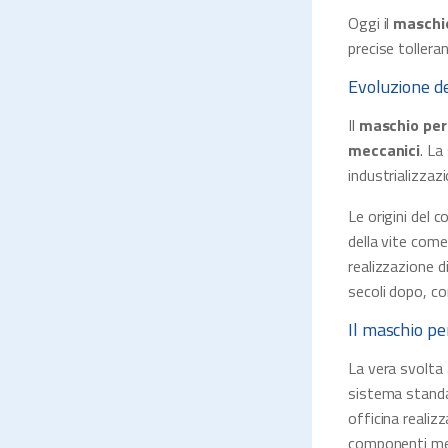
Oggi il
maschi
precise tollera
Evoluzione de
Il
maschio per 
meccanici
. La
industrializzaz
Le origini del c
della vite come
realizzazione d
secoli dopo, co
Il maschio pe
La vera svolta
sistema standa
officina realizz
componenti mec